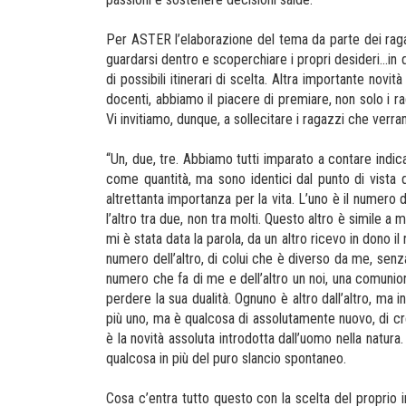
Per ASTER l’elaborazione del tema da parte dei ragaz
guardarsi dentro e scoperchiare i propri desideri…in qu
di possibili itinerari di scelta. Altra importante nov
docenti, abbiamo il piacere di premiare, non solo i rag
Vi invitiamo, dunque, a sollecitare i ragazzi che verran
“Un, due, tre. Abbiamo tutti imparato a contare indic
come quantità, ma sono identici dal punto di vista 
altrettanta importanza per la vita. L’uno è il numero del
l’altro tra due, non tra molti. Questo altro è simile a
mi è stata data la parola, da un altro ricevo in dono i
numero dell’altro, di colui che è diverso da me, senz
numero che fa di me e dell’altro un noi, una comunion
perdere la sua dualità. Ognuno è altro dall’altro, ma 
più uno, ma è qualcosa di assolutamente nuovo, di cre
è la novità assoluta introdotta dall’uomo nella natur
qualcosa in più del puro slancio spontaneo.
Cosa c’entra tutto questo con la scelta del proprio i