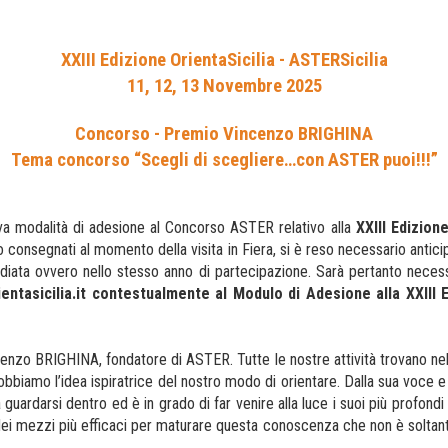
XXIII Edizione OrientaSicilia - ASTERSicilia
11, 12, 13 Novembre 2025
Concorso - Premio Vincenzo BRIGHINA
Tema concorso “Scegli di scegliere…con ASTER puoi!!!”
va modalità di adesione al Concorso ASTER relativo alla
XXIII Edizion
 consegnati al momento della visita in Fiera, si è reso necessario anti
ata ovvero nello stesso anno di partecipazione. Sarà pertanto necessari
ntasicilia.it
contestualmente al Modulo di Adesione alla XXIII E
cenzo BRIGHINA, fondatore di ASTER. Tutte le nostre attività trovano ne
obbiamo l’idea ispiratrice del nostro modo di orientare. Dalla sua voce e
uardarsi dentro ed è in grado di far venire alla luce i suoi più profondi d
 dei mezzi più efficaci per maturare questa conoscenza che non è soltan