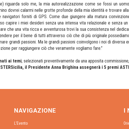
e) riguarda solo me, la mia autorealizzazione come se fossi un uomo so
o dovrei calarmi nelle grotte profonde della mia identità e trovare alla fi
navigatori forniti di GPS. Come due giungere alla matura convinzione 
posso capire i miei desideri senza una intensa vita relazionale e senza 
nsare che una vita ricca e avventurosa trovi la sua consistenza nel dedic
pendere per il bene di tutti attraverso ciò che di più originale possedia
mare grandi passioni. Ma le grandi passioni coinvolgono i noi di diversa 
irezione per raggiungere ciò che veramente vogliamo fare.”
ati ai temi
, selezionati preventivamente da una apposita commissione
ASTERSicilia, il Presidente Anna Brighina assegnerà i 5 premi ASTE
NAVIGAZIONE
I
L'Evento
Ori