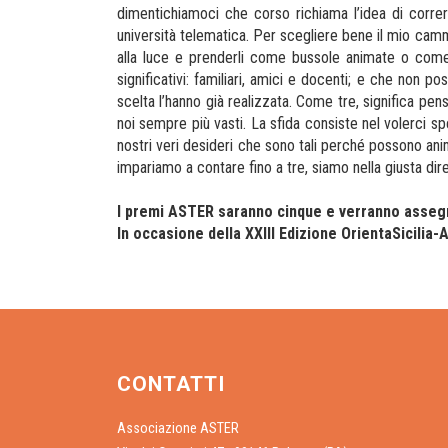
dimentichiamoci che corso richiama l’idea di correr
università telematica. Per scegliere bene il mio cammin
alla luce e prenderli come bussole animate o come 
significativi: familiari, amici e docenti; e che non 
scelta l’hanno già realizzata. Come tre, significa pe
noi sempre più vasti. La sfida consiste nel volerci s
nostri veri desideri che sono tali perché possono ani
impariamo a contare fino a tre, siamo nella giusta d
I premi ASTER saranno cinque e verranno assegn
In occasione della XXIII Edizione OrientaSicilia-
CONTATTI
Associazione ASTER