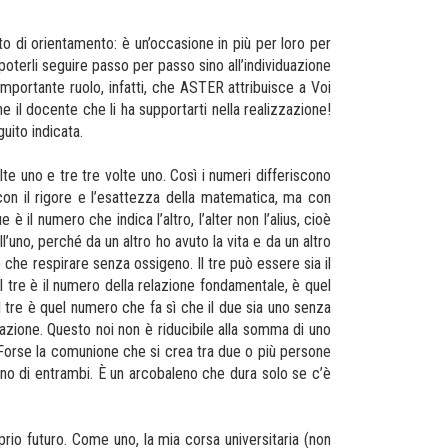
o di orientamento: è un’occasione in più per loro per
 poterli seguire passo per passo sino all’individuazione
’importante ruolo, infatti, che ASTER attribuisce a Voi
he il docente che li ha supportarti nella realizzazione!
guito indicata.
te uno e tre tre volte uno. Così i numeri differiscono
con il rigore e l’esattezza della matematica, ma con
 è il numero che indica l’altro, l’alter non l’alius, cioè
l’uno, perché da un altro ho avuto la vita e da un altro
e che respirare senza ossigeno. Il tre può essere sia il
l tre è il numero della relazione fondamentale, è quel
l tre è quel numero che fa sì che il due sia uno senza
elazione. Questo noi non è riducibile alla somma di uno
. Forse la comunione che si crea tra due o più persone
egno di entrambi. È un arcobaleno che dura solo se c’è
prio futuro. Come uno, la mia corsa universitaria (non