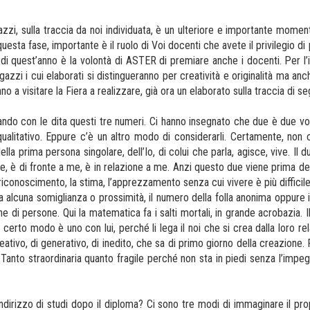
zi, sulla traccia da noi individuata, è un ulteriore e importante moment
esta fase, importante è il ruolo di Voi docenti che avete il privilegio di
ità di quest’anno è la volontà di ASTER di premiare anche i docenti. Per l
azzi i cui elaborati si distingueranno per creatività e originalità ma anc
no a visitare la Fiera a realizzare, già ora un elaborato sulla traccia di se
ando con le dita questi tre numeri. Ci hanno insegnato che due è due vol
qualitativo. Eppure c’è un altro modo di considerarli. Certamente, non 
la prima persona singolare, dell’Io, di colui che parla, agisce, vive. Il due
 me, è di fronte a me, è in relazione a me. Anzi questo due viene prima del
l riconoscimento, la stima, l’apprezzamento senza cui vivere è più difficil
a alcuna somiglianza o prossimità, il numero della folla anonima oppure i
e di persone. Qui la matematica fa i salti mortali, in grande acrobazia. I
in certo modo è uno con lui, perché li lega il noi che si crea dalla loro r
ativo, di generativo, di inedito, che sa di primo giorno della creazione
a. Tanto straordinaria quanto fragile perché non sta in piedi senza l’imp
ndirizzo di studi dopo il diploma? Ci sono tre modi di immaginare il pro