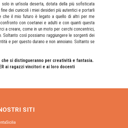
lo in un’isola deserta, dotata della più sofisticata
ne dei cunicoli i miei desideri più autentici e portarli
che il mio futuro è legato a quello di altri per me
un confronto con coetanei e adulti e con quanti questa
arci a creare, come in un moto per cerchi concentrici,
mo. Soltanto così possiamo raggiungere le sorgenti dei
entità e per questo durano e non annoiano. Soltanto se
,
che si distingueranno per creatività e fantasia.
R ai ragazzi vincitori e ai loro docenti
 NOSTRI SITI
entaSicilia