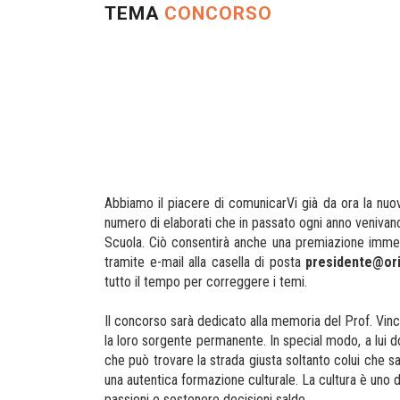
TEMA
CONCORSO
Abbiamo il piacere di comunicarVi già da ora la nuo
numero di elaborati che in passato ogni anno venivano
Scuola. Ciò consentirà anche una premiazione immedi
tramite e-mail alla casella di posta
presidente@orie
tutto il tempo per correggere i temi.
Il concorso sarà dedicato alla memoria del Prof. Vin
la loro sorgente permanente. In special modo, a lui d
che può trovare la strada giusta soltanto colui che sa g
una autentica formazione culturale. La cultura è uno
passioni e sostenere decisioni salde.